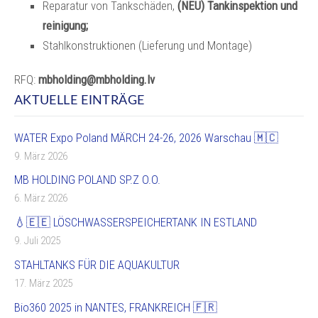
Reparatur von Tankschäden,
(NEU) Tankinspektion und
reinigung;
Stahlkonstruktionen (Lieferung und Montage)
RFQ:
mbholding@mbholding.lv
AKTUELLE EINTRÄGE
WATER Expo Poland MÄRCH 24-26, 2026 Warschau 🇲🇨
9. März 2026
MB HOLDING POLAND SP.Z O.O.
6. März 2026
💧🇪🇪 LÖSCHWASSERSPEICHERTANK IN ESTLAND
9. Juli 2025
STAHLTANKS FÜR DIE AQUAKULTUR
17. März 2025
Bio360 2025 in NANTES, FRANKREICH 🇫🇷