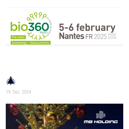
🎄
19. Dez. 2024