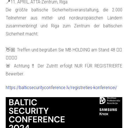
📍11. APRIL, ATTA-Zentrum, Riga
Die größte baltische Sicherheitsveranstaltung, die 2.000
Teilnehmer aus mittel- und nordeuropäischen Ländern
zusammenbringt und Riga zum Zentrum der baltischen
Sicherheit macht.
👋🏼 Treffen und begrüßen Sie MB HOLDING am Stand 48 🙋‍♂️
🙋‍♀️🙋‍♂️
🚨 Achtung ‼️ Der Zutritt erfolgt NUR FÜR REGISTRIERTE
Bewerber.
https://balticsecurityconference.lv/registreties-konferencei/