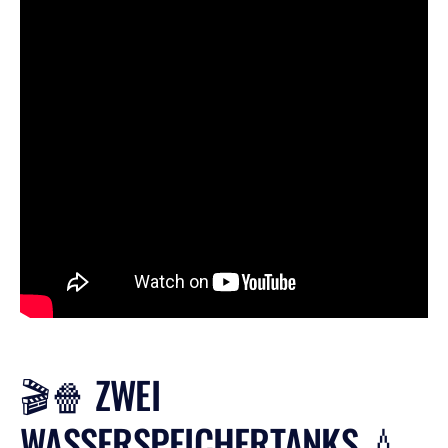
🎬🍿 ZWEI
WASSERSPEICHERTANKS 💧