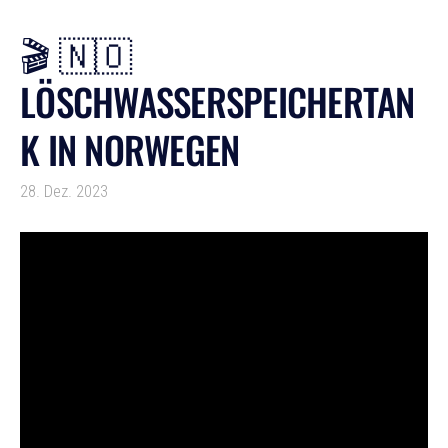
🎬 🇳🇴
LÖSCHWASSERSPEICHERTAN
K IN NORWEGEN
28. Dez. 2023