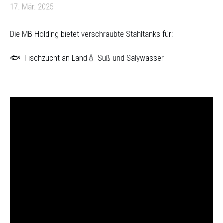
17. Mär. 2025
Die MB Holding bietet verschraubte Stahltanks für:
🐟 Fischzucht an Land
💧 Süß und Salywasser