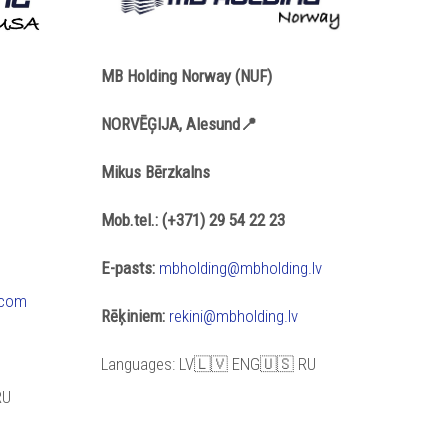
MB Holding Norway (NUF)
NORVĒĢIJA, Alesund📍
Mikus Bērzkalns
Mob.tel.: (+371) 29 54 22 23
E-pasts:
mbholding@mbholding.lv
.com
Rēķiniem:
rekini@mbholding.lv
Languages: LV🇱🇻 ENG🇺🇸 RU
RU