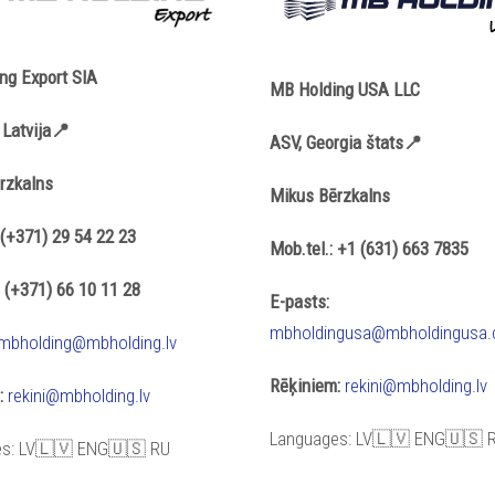
ng Export SIA
MB Holding USA LLC
Latvija📍
ASV, Georgia štats📍
rzkalns
Mikus Bērzkalns
 (+371) 29 54 22 23
Mob.tel.: +1 (631) 663 7835
 (+371) 66 10 11 28
E-pasts:
mbholdingusa@mbholdingusa
mbholding@mbholding.lv
Rēķiniem:
rekini@mbholding.lv
:
rekini@mbholding.lv
Languages: LV🇱🇻 ENG🇺🇸 
es: LV🇱🇻 ENG🇺🇸 RU