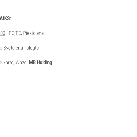
AIKS:
:00
P,O,T,C, Piektdiena
, Svētdiena - slēgts
e karte, Waze:
MB Holding