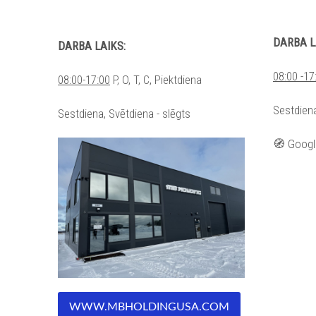
DARBA L
DARBA LAIKS:
08:00 -17
08:00-17:00
P
, O, T, C, Piektdiena
Sestdiena
Sestdiena, Svētdiena - slēgts
🧭 Googl
WWW.MBHOLDINGUSA.COM