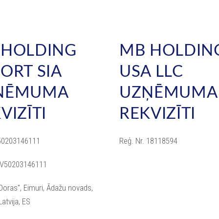
 HOLDING
MB HOLDIN
ORT SIA
USA LLC
ŅĒMUMA
UZŅĒMUMA
VIZĪTI
REKVIZĪTI
 50203146111
Reģ. Nr. 18118594
LV50203146111
Doras", Eimuri, Ādažu novads,
Latvija, ES