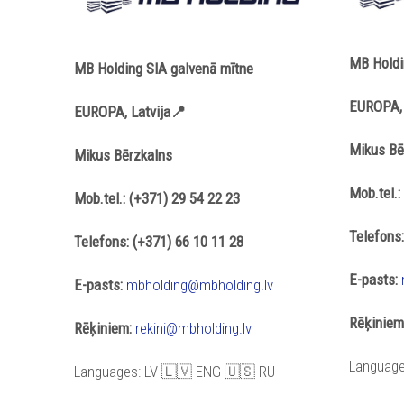
MB Holdi
MB Holding SIA galvenā mītne
EUROPA, 
EUROPA, Latvija📍
Mikus Bē
Mikus Bērzkalns
Mob.tel.:
Mob.tel.: (+371) 29 54 22 23
Telefons:
Telefons: (+371) 66 10 11 28
E-pasts:
E-pasts:
mbholding@mbholding.lv
Rēķiniem
Rēķiniem:
rekini@mbholding.lv
Languag
Languages: LV 🇱🇻 ENG 🇺🇸 RU